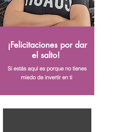
¡Felicitaciones por dar
el salto!
Si estás aquí es porque no tienes
miedo de invertir en ti